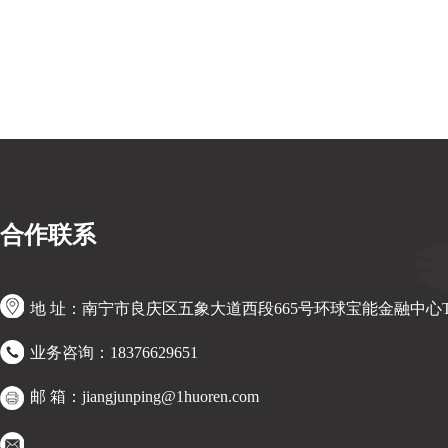
crea-ai
合作联系
地 址：南宁市良庆区五象大道西段665号环球宝能金融中心T
业务咨询：18376629651
邮 箱：jiangjunping@1huoren.com